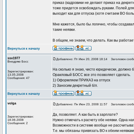
приказ (кадровики не делают приказ на декретн
тоже придется освобождать руками. Полей для
выходит как для отпуска (хотя считаем ВО боль
Мне кажется, было бы логично, чтобы создава
такие неявки.
В общем, не знаем, что делать. Как вы работа
Вернуться к началу
ssv1977
Добавлено: Пт Июн 20, 2008 18:14
Заголовок сооб
Внедряю Босс
На сколько я знаю, чисто юридечески, должно 
Зарегистрирован:
Оракловый БОСС все это позволяет сделать.
13.05.2008
Сообщения: 47
1) Оформляем ПРИКАЗ на отпуск
2) Заносим декретный б/л.
Вернуться к началу
volga
Добавлено: Пн Июн 23, 2008 11:57
Заголовок сооб
Да, позволяет. А как быть в зарплате?
Зарегистрирован:
Нужно отмечать к расчету обе неявки. Одна на
18.06.2008
Сообщения: 2
Возможности в системе вообще не рассчитыват
Т.е. мы обязаны привязать ВО к обеим неявкам