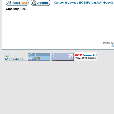
Список форумов BOSSForum.RU - Форум
Страница
1
из
1
Pоwerеd by
Ру