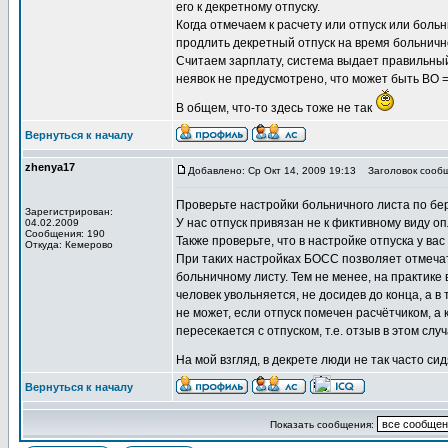
его к декретному отпуску.
Когда отмечаем к расчету или отпуск или боль
продлить декретный отпуск на время больнично
Считаем зарплату, система выдает правильный
неявок не предусмотрено, что может быть ВО =
В общем, что-то здесь тоже не так
Вернуться к началу
zhenya17
Добавлено: Ср Окт 14, 2009 19:13
Заголовок сообщ
Проверьте настройки больничного листа по бер
Зарегистрирован:
У нас отпуск привязан не к фиктивному виду оп
04.02.2009
Сообщения: 190
Также проверьте, что в настройке отпуска у вас
Откуда: Кемерово
При таких настройках БОСС позволяет отмечать
больничному листу. Тем не менее, на практике 
человек увольняется, не досидев до конца, а в
не может, если отпуск помечен расчётчиком, а 
пересекается с отпуском, т.е. отзыв в этом слу
На мой взгляд, в декрете люди не так часто си
Вернуться к началу
Показать сообщения: