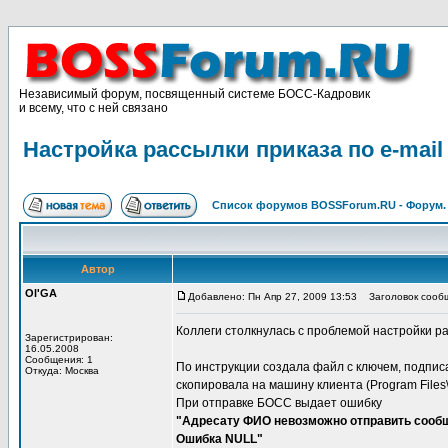
Независимый форум, посвященный системе БОСС-Кадровик
и всему, что с ней связано
Настройка рассылки приказа по e-mail
Список форумов BOSSForum.RU - Форум
Автор
Ol'GA
Добавлено: Пн Апр 27, 2009 13:53
Заголовок сообще
Коллеги столкнулась с проблемой настройки рас
Зарегистрирован:
16.05.2008
Сообщения: 1
По инструкции создала файл с ключем, подписала 
Откуда: Москва
скопировала на машину клиента (Program Files\J
При отправке БОСС выдает ошибку
"Адресату ФИО невозможно отправить сооб
Ошибка NULL"