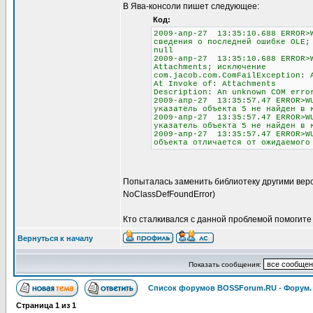
В Ява-консоли пишет следующее:
Код:
2009-апр-27 13:35:10.688 ERROR>W
сведения о последней ошибке OLE;
null
2009-апр-27 13:35:10.688 ERROR>W
Attachments; исключение
com.jacob.com.ComFailException: 
At Invoke of: Attachments
Description: An unknown COM erro
2009-апр-27 13:35:57.47 ERROR>WU
указатель объекта 5 не найден в 
2009-апр-27 13:35:57.47 ERROR>WU
указатель объекта 5 не найден в 
2009-апр-27 13:35:57.47 ERROR>WU
объекта отличается от ожидаемого
Попыталась заменить библиотеку другими верси
NoClassDefFoundError)
Кто сталкивался с данной проблемой помогите
Вернуться к началу
Показать сообщения:
Список форумов BOSSForum.RU - Форум
Страница
1
из
1