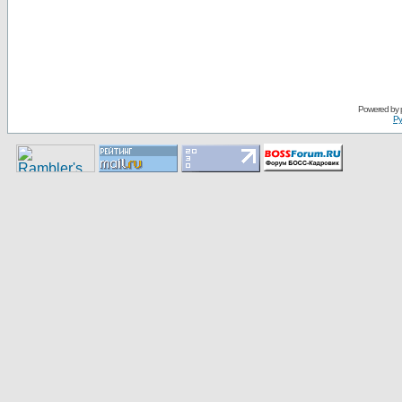
Pоwerеd by
Ру