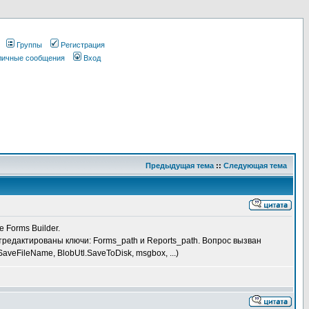
Группы
Регистрация
 личные сообщения
Вход
Предыдущая тема
::
Следующая тема
 Forms Builder.
отредактированы ключи: Forms_path и Reports_path. Вопрос вызван
FileName, BlobUtl.SaveToDisk, msgbox, ...)