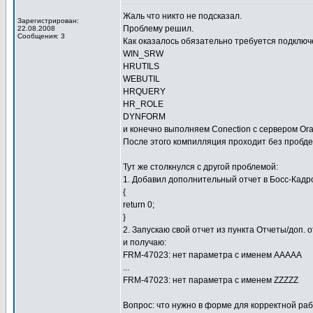
Жаль что никто не подсказал.
Зарегистрирован:
Проблему решил.
22.08.2008
Сообщения: 3
Как оказалось обязательно требуется подклю
WIN_SRW
HRUTILS
WEBUTIL
HRQUERY
HR_ROLE
DYNFORM
и конечно выполняем Conection с сервером Ora
После этого компилляция проходит без пробде
Тут же столкнулся с другой проблемой:
1. Добавил дополнительный отчет в Босс-Кадро
{
return 0;
}
2. Запускаю свой отчет из пункта Отчеты/доп. 
и получаю:
FRM-47023: нет параметра с именем AAAAA
...
FRM-47023: нет параметра с именем ZZZZZ
Вопрос: что нужно в форме для корректной р