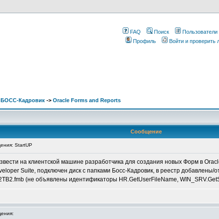
FAQ
Поиск
Пользователи
Профиль
Войти и проверить
. БОСС-Кадровик
->
Oracle Forms and Reports
Сообщение
ния: StartUP
вести на клиентской машине разработчика для создания новых Форм в Oracle
eloper Suite, подключен диск с папками Босс-Кадровик, в реестр добавлены/
2.fmb (не объявлены идентификаторы HR.GetUserFileName, WIN_SRV.GetSave
ения: