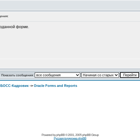
ения:
озданной форме.
Показать сообщения:
. БОСС-Кадровик
->
Oracle Forms and Reports
Pоwerеd by
рhpВB
© 2001, 2005 рhpВB Grouр
Русская поддержка phрВB