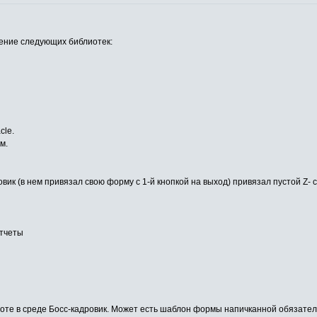
чение следующих библиотек:
cle.
м.
вик (в нем привязал свою форму с 1-й кнопкой на выход) привязал пустой Z- 
отчеты
аботе в среде Босс-кадровик. Может есть шаблон формы напичканной обязат