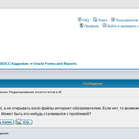
FAQ
Поиск
Пользователи
Профиль
Войти и проверить
. БОСС-Кадровик
->
Oracle Forms and Reports
Сообщение
ия: Редактирование excel-отчетов в IE
el, а не открывать excel-файлы интернет-обозревателем. Если нет, то возмо
. Может быть кто-нибудь сталкивался с проблемой?
ения: