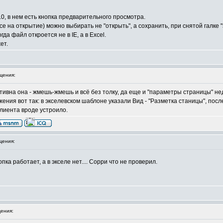
.0, в нем есть кнопка предварительного просмотра.
е на открытие) можно выбирать не "открыть", а сохранить, при снятой галке "
да файл откроется не в IE, а в Excel.
ет.
щения:
ктивна она - жмешь-жмешь и всё без толку, да еще и "параметры страницы" н
ения вот так: в экселевском шаблоне указали Вид - "Разметка станицы", посл
Клиента вроде устроило.
щения:
ка работает, а в экселе нет.... Сорри что не проверил.
ения: