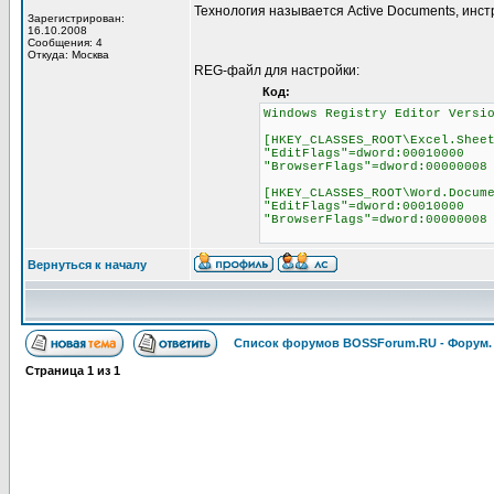
Технология называется Active Documents, инс
Зарегистрирован:
16.10.2008
Сообщения: 4
Откуда: Москва
REG-файл для настройки:
Код:
Windows Registry Editor Versi
[HKEY_CLASSES_ROOT\Excel.Shee
"EditFlags"=dword:00010000
"BrowserFlags"=dword:00000008
[HKEY_CLASSES_ROOT\Word.Docum
"EditFlags"=dword:00010000
"BrowserFlags"=dword:00000008
Вернуться к началу
Список форумов BOSSForum.RU - Форум
Страница
1
из
1