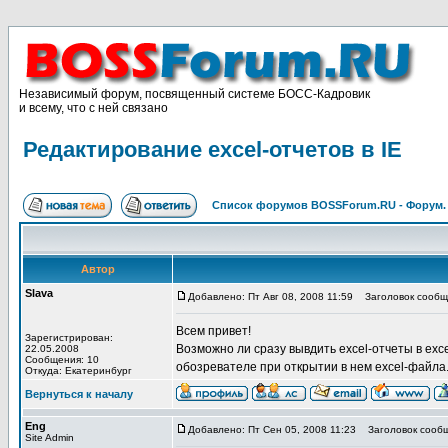
Независимый форум, посвященный системе БОСС-Кадровик
и всему, что с ней связано
Редактирование excel-отчетов в IE
Список форумов BOSSForum.RU - Форум
Автор
Slava
Добавлено: Пт Авг 08, 2008 11:59
Заголовок сообщен
Всем привет!
Зарегистрирован:
Возможно ли сразу вывдить excel-отчеты в exc
22.05.2008
Сообщения: 10
обозревателе при открытии в нем excel-файла
Откуда: Екатеринбург
Вернуться к началу
Eng
Добавлено: Пт Сен 05, 2008 11:23
Заголовок сообщ
Site Admin