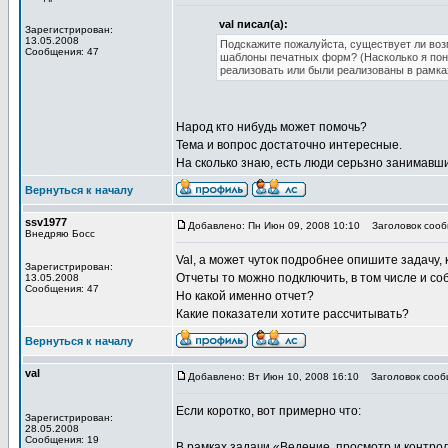
val писал(а):
Зарегистрирован:
13.05.2008
Подскажите пожалуйста, cуществует ли во
Сообщения: 47
шаблоны печатных форм? (Насколько я поня
реализовать или были реализованы в рамка
Народ кто нибудь может помочь?
Тема и вопрос достаточно интересные.
На сколько знаю, есть люди серьзно занимавш
Вернуться к началу
ssv1977
Добавлено: Пн Июн 09, 2008 10:10
Заголовок сооб
Внедряю Босс
Val, а может чуток подробнее опишите задачу,
Зарегистрирован:
Отчеты то можно подключить, в том числе и собс
13.05.2008
Сообщения: 47
Но какой именно отчет?
Какие показатели хотите рассчитывать?
Вернуться к началу
val
Добавлено: Вт Июн 10, 2008 16:10
Заголовок сооб
Если коротко, вот примерно что:
Зарегистрирован:
28.05.2008
Сообщения: 19
В рамках задачи «Ведение, просмотр и контро