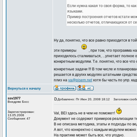
Если нужна какая то своя форма, то к
языками.
Пример построения отчетов кстати мож
несколько отчетов, отличающихся от с
Ну да, понятно, что все равно приходится в т
эти примеры
, при том, что программа н
приходилось сталкиваться, ...угнетает полное
конкретным модулям. Т.е. понятно, что все что
конкретные задачи !!! В том числе и планирова
решается в других модулях штатными средствами
плиз на
va@pisem.net
хотя бы часть по упр. к
Вернуться к началу
ssv1977
Добавлено: Пт Июн 20, 2008 18:12
Заголовок сооб
Внедряю Босс
Зарегистрирован:
Val, BEI здесь не в чем не поможет!
13.05.2008
Документ не содержит примеров реализации те
Сообщения: 47
В не описана методика, этапы и подходы по в
А вот, что конкректно с каждым модулем можно
На практике может быть все, что угодно.