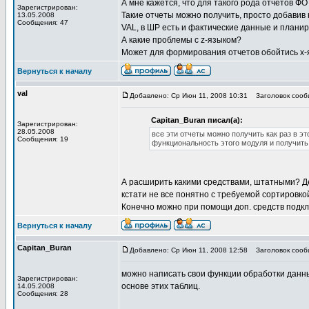
А мне кажется, что для такого рода отчетов ФО
Зарегистрирован:
Такие отчеты можно получить, просто добавив
13.05.2008
Сообщения: 47
VAL, в ШР есть и фактические данные и планир
А какие проблемы с z-языком?
Может для формирования отчетов обойтись x
Вернуться к началу
val
Добавлено: Ср Июн 11, 2008 10:31
Заголовок сооб
Capitan_Buran писал(а):
Зарегистрирован:
28.05.2008
все эти отчеты можно получить как раз в э
Сообщения: 19
функциональность этого модуля и получить
А расширить какими средствами, штатными? Дел
кстати не все понятно с требуемой сортировко
Конечно можно при помощи доп. средств подк
Вернуться к началу
Capitan_Buran
Добавлено: Ср Июн 11, 2008 12:58
Заголовок сооб
можно написать свои функции обработки данн
Зарегистрирован:
основе этих таблиц.
14.05.2008
Сообщения: 28