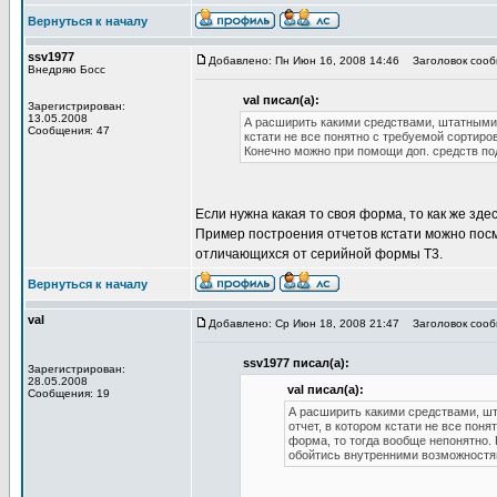
Вернуться к началу
ssv1977
Добавлено: Пн Июн 16, 2008 14:46
Заголовок сооб
Внедряю Босс
val писал(а):
Зарегистрирован:
13.05.2008
А расширить какими средствами, штатными? 
Сообщения: 47
кстати не все понятно с требуемой сортиров
Конечно можно при помощи доп. средств по
Если нужна какая то своя форма, то как же з
Пример построения отчетов кстати можно посмо
отличающихся от серийной формы Т3.
Вернуться к началу
val
Добавлено: Ср Июн 18, 2008 21:47
Заголовок сооб
ssv1977 писал(а):
Зарегистрирован:
28.05.2008
val писал(а):
Сообщения: 19
А расширить какими средствами, шт
отчет, в котором кстати не все поня
форма, то тогда вообще непонятно.
обойтись внутренними возможност