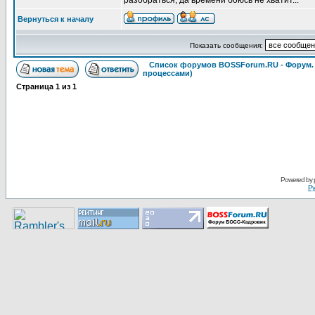
разобраться, да времени боюсь не хватит...
Вернуться к началу
Показать сообщения:
Список форумов BOSSForum.RU - Форум
процессами)
Страница
1
из
1
Pоwerеd by
Ру