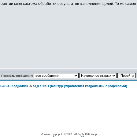
приятии своя система обработки результатов выполнения целей. То же самое 
Показать сообщения:
. БОСС-Кадровик
->
SQL: УКП (Контур управления кадровыми процессами)
Pоwerеd by
рhpВB
© 2001, 2005 рhpВB Grouр