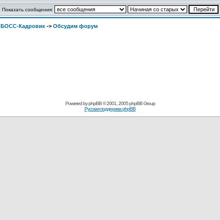
Показать сообщения:
. БОСС-Кадровик
->
Обсудим форум
Pоwerеd by
рhpВB
© 2001, 2005 рhpВB Grouр
Русская поддержка phрВB