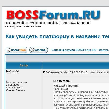
Независимый форум, посвященный системе БОСС-Кадровик
и всему, что с ней связано
Как увидеть платформу в названии т
Список форумов BOSSForum.RU - Форум
Автор
Mefistofel
Добавлено: Чт Июл 03, 2008 13:15
Заголовок сообщ
Eng писал(а):
Зарегистрирован:
14.05.2008
Николай Тараскин
Сообщения: 3
Версия SQL.
Откуда: Самара
Прошу простить мне небольшой оффтопик, м
например "Найти сообщения с вашего после
по этому поводу различные варианты, напр
дописать... но картинки добавляются глючн
выглядят очень длинно и однообразно, поэто
Я смотрю название платформы в правом ниж