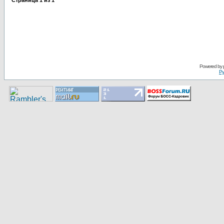
Страница
1
из
1
Pоwerеd by
Ру