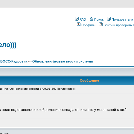
FAQ
Поиск
Пользователи
Профиль
Войти и проверить
ло)))
. БОСС-Кадровик
->
Обновления/новые версии системы
Сообщение
ния: Обновление версии 6.09.01.46. Поплохело)))
 поле подстановки и изображения совпадают, или это у меня такой глюк?
ения: