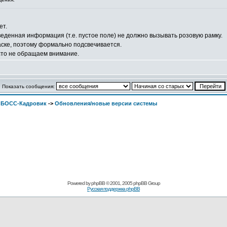
ет.
веденная информация (т.е. пустое поле) не должно вызывать розовую рамку.
аске, поэтому формально подсвечивается.
сто не обращаем внимание.
Показать сообщения:
. БОСС-Кадровик
->
Обновления/новые версии системы
Pоwerеd by
рhpВB
© 2001, 2005 рhpВB Grouр
Русская поддержка phрВB