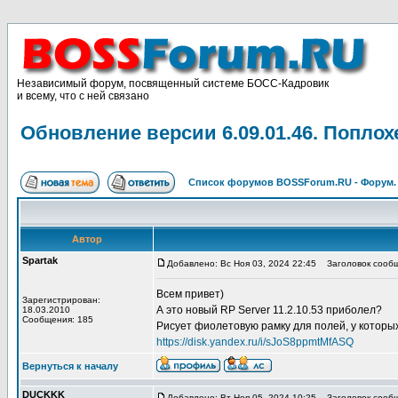
Независимый форум, посвященный системе БОСС-Кадровик
и всему, что с ней связано
Обновление версии 6.09.01.46. Поплохе
Список форумов BOSSForum.RU - Форум
Автор
Spartak
Добавлено: Вс Ноя 03, 2024 22:45
Заголовок сообще
Всем привет)
Зарегистрирован:
А это новый RP Server 11.2.10.53 приболел?
18.03.2010
Сообщения: 185
Рисует фиолетовую рамку для полей, у которых
https://disk.yandex.ru/i/sJoS8ppmtMfASQ
Вернуться к началу
DUCKKK
Добавлено: Вт Ноя 05, 2024 10:25
Заголовок сообщ