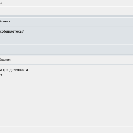
ы!
бщения:
 собираетесь?
бщения:
м три должности.
т.