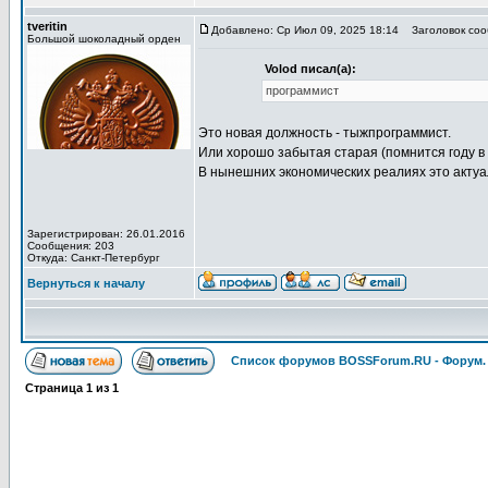
tveritin
Добавлено: Ср Июл 09, 2025 18:14
Заголовок соо
Большой шоколадный орден
Volod писал(а):
программист
Это новая должность - тыжпрограммист.
Или хорошо забытая старая (помнится году в
В нынешних экономических реалиях это актуа
Зарегистрирован: 26.01.2016
Сообщения: 203
Откуда: Санкт-Петербург
Вернуться к началу
Список форумов BOSSForum.RU - Форум
Страница
1
из
1