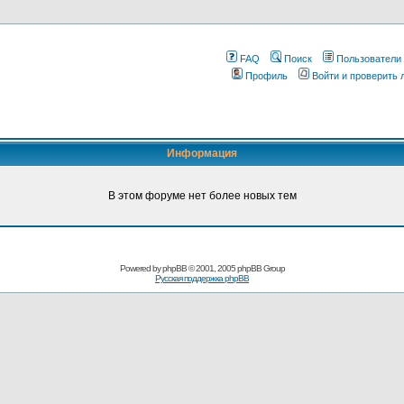
FAQ
Поиск
Пользователи
Профиль
Войти и проверить
Информация
В этом форуме нет более новых тем
Pоwerеd by
рhpВB
© 2001, 2005 рhpВB Grouр
Русская поддержка phрВB