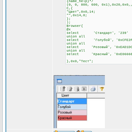
{name_help}*/
(0, 0, 800, 600, 0x1),0x20,0x0,
C,{
"Цвет",0x0,14;
"",0x14,0;
};
);
Browser{
@x
select 'Стандарт', '239'
union all
select 'Голубой', '0xCFE2F
union all
select 'Розовый', '0xEAD1D
union all
select 'Красный', '0xE0666
},0x0,"Тест";