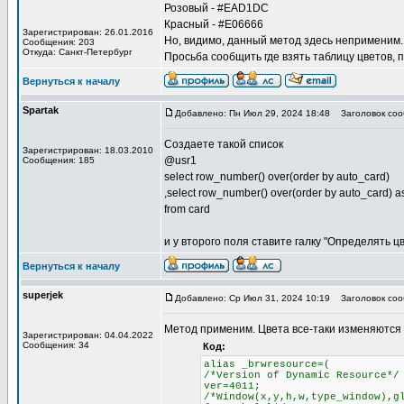
Розовый - #EAD1DC
Красный - #E06666
Зарегистрирован: 26.01.2016
Но, видимо, данный метод здесь неприменим. 
Сообщения: 203
Откуда: Санкт-Петербург
Просьба сообщить где взять таблицу цветов, 
Вернуться к началу
Spartak
Добавлено: Пн Июл 29, 2024 18:48
Заголовок соо
Создаете такой список
Зарегистрирован: 18.03.2010
@usr1
Сообщения: 185
select row_number() over(order by auto_card)
,select row_number() over(order by auto_card) as
from card
и у второго поля ставите галку "Определять ц
Вернуться к началу
superjek
Добавлено: Ср Июл 31, 2024 10:19
Заголовок соо
Метод применим. Цвета все-таки изменяются
Зарегистрирован: 04.04.2022
Сообщения: 34
Код:
alias _brwresource=(
/*Version of Dynamic Resource*/
ver=4011;
/*Window(x,y,h,w,type_window),g