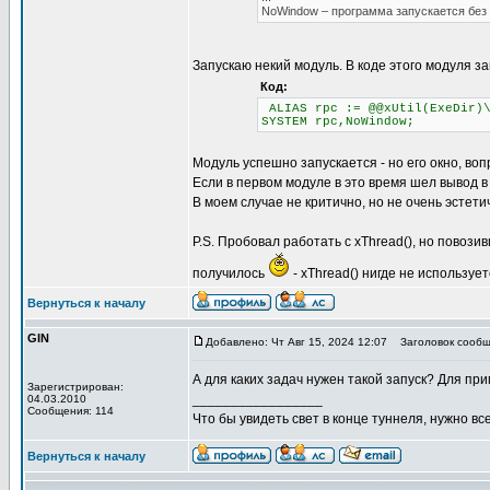
NoWindow – программа запускается без 
Запускаю некий модуль. В коде этого модуля з
Код:
ALIAS rpc := @@xUtil(ExeDir)\
SYSTEM rpc,NoWindow;
Модуль успешно запускается - но его окно, во
Если в первом модуле в это время шел вывод в 
В моем случае не критично, но не очень эстети
P.S. Пробовал работать с xThread(), но повоз
получилось
- xThread() нигде не использу
Вернуться к началу
GIN
Добавлено: Чт Авг 15, 2024 12:07
Заголовок сообщ
А для каких задач нужен такой запуск? Для при
Зарегистрирован:
_________________
04.03.2010
Сообщения: 114
Что бы увидеть свет в конце туннеля, нужно все
Вернуться к началу