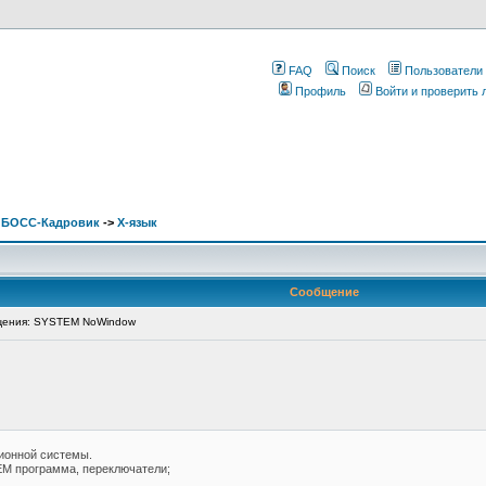
FAQ
Поиск
Пользователи
Профиль
Войти и проверить
. БОСС-Кадровик
->
X-язык
Сообщение
ения: SYSTEM NoWindow
ионной системы.
M программа, переключатели;