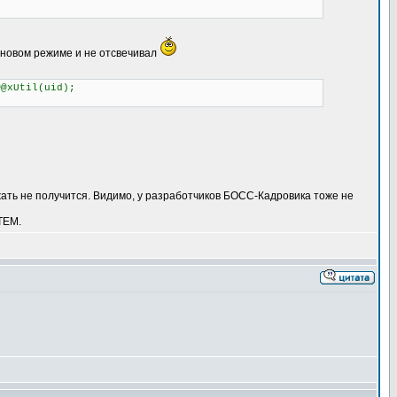
фоновом режиме и не отсвечивал
@xUtil(uid);
ыжать не получится. Видимо, у разработчиков БОСС-Кадровика тоже не
TEM.