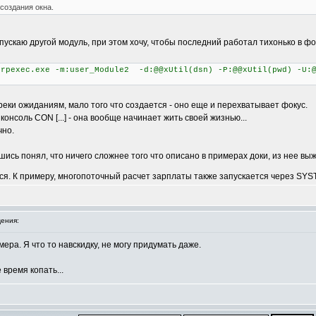
создания окна.
апускаю другой модуль, при этом хочу, чтобы последний работал тихонько в 
rpexec.exe -m:user_Module2 -d:@@xUtil(dsn) -P:@@xUtil(pwd) -U:@
преки ожиданиям, мало того что создается - оно еще и перехватывает фокус.
консоль CON [...] - она вообще начинает жить своей жизнью...
чно.
ившись понял, что ничего сложнее того что описано в примерах доки, из нее в
ется. К примеру, многопоточный расчет зарплаты также запускается через SYS
ения:
мера. Я что то навскидку, не могу придумать даже.
 время копать...