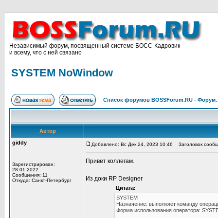
Независимый форум, посвященный системе БОСС-Кадровик
и всему, что с ней связано
SYSTEM NoWindow
Список форумов BOSSForum.RU - Форум
Автор
giddy
Добавлено: Вс Дек 24, 2023 10:46
Заголовок сообщ
Привет коллегам.
Зарегистрирован:
28.01.2022
Сообщения: 11
Из доки RP Designer
Откуда: Санкт-Петербург
Цитата:
SYSTEM
Назначение: выполняет команду операц
Форма использования оператора: SYSTE
...