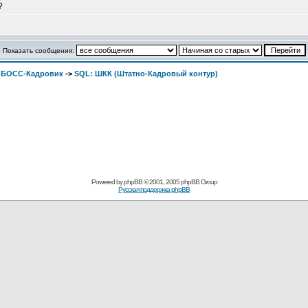
?
Показать сообщения:
. БОСС-Кадровик
->
SQL: ШКК (Штатно-Кадровый контур)
Pоwerеd by
рhpВB
© 2001, 2005 рhpВB Grouр
Русская поддержка phрВB