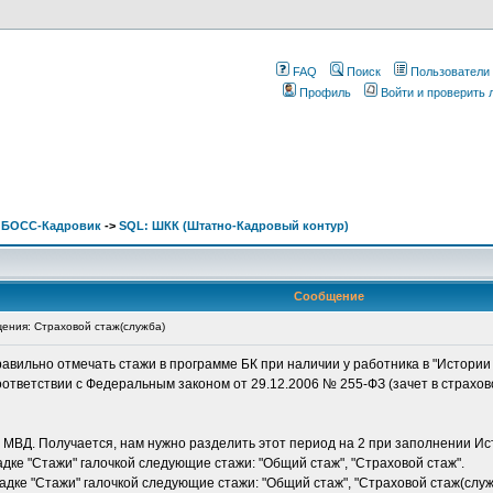
FAQ
Поиск
Пользователи
Профиль
Войти и проверить
. БОСС-Кадровик
->
SQL: ШКК (Штатно-Кадровый контур)
Сообщение
ния: Страховой стаж(служба)
правильно отмечать стажи в программе БК при наличии у работника в "Истори
 соответствии с Федеральным законом от 29.12.2006 № 255-ФЗ (зачет в страхов
 в МВД. Получается, нам нужно разделить этот период на 2 при заполнении Ис
ладке "Стажи" галочкой следующие стажи: "Общий стаж", "Страховой стаж".
кладке "Стажи" галочкой следующие стажи: "Общий стаж", "Страховой стаж(служ