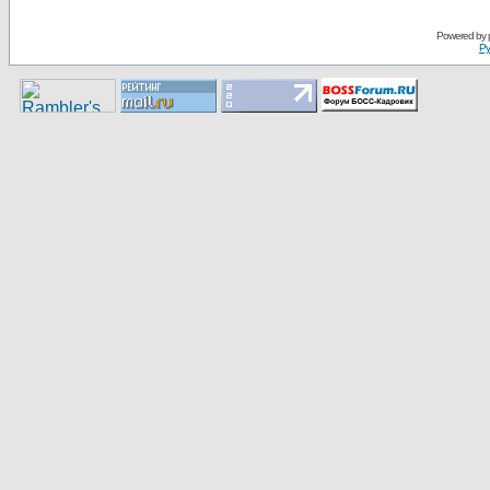
Pоwerеd by
Ру