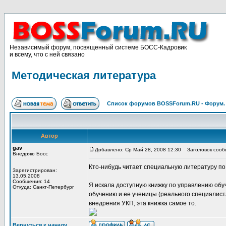
Независимый форум, посвященный системе БОСС-Кадровик
и всему, что с ней связано
Методическая литература
Список форумов BOSSForum.RU - Форум
Автор
gav
Добавлено: Ср Май 28, 2008 12:30
Заголовок сооб
Внедряю Босс
Кто-нибудь читает специальную литературу п
Зарегистрирован:
13.05.2008
Сообщения: 14
Я искала доступную книжку по управлению обу
Откуда: Санкт-Петербург
обучению и ее ученицы (реального специалиста
внедрения УКП, эта книжка самое то.
Вернуться к началу