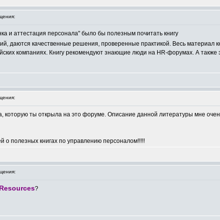
щения:
нка и аттестация персонала" было бы полезным почитать книгу
твий, даются качественные решения, проверенные практикой. Весь материал к
йских компаниях. Книгу рекомендуют знающие люди на HR-форумах. А также э
щения:
ма, которую ты открыла на это форуме. Описание данной литературы мне очен 
 о полезных книгах по управлению персоналом!!!!!
щения:
Resources
?