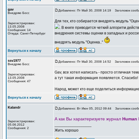
gav
Добавлено: Пт Май 30, 2008 14:19
Заголовок сооб
Внедряю Босс
Для тех, кто собирается внедрять модуль "Оце
Зарегистрирован:
13.05.2008
. В книге приводится четкий алгоритм дейс
Сообщения: 14
внедрения системы оценки в западных и росси
Откуда: Санкт-Петербург
внедрять модуль "Оценка.."
Вернуться к началу
ssv1977
Добавлено: Пт Май 30, 2008 14:52
Заголовок сооб
Внедряю Босс
Gav, все хотел написать - просто отличная те
Зарегистрирован:
а тут такая информация появляется. Спасибо!
13.05.2008
Сообщения: 47
Народ, может кто еще поделиться информацией
Вернуться к началу
Kalandr
Добавлено: Вт Июн 05, 2012 09:44
Заголовок сооб
А как Вы характеризуете журнал
Human 
Зарегистрирован:
_________________
05.06.2012
Сообщения: 2
Жить хорошо