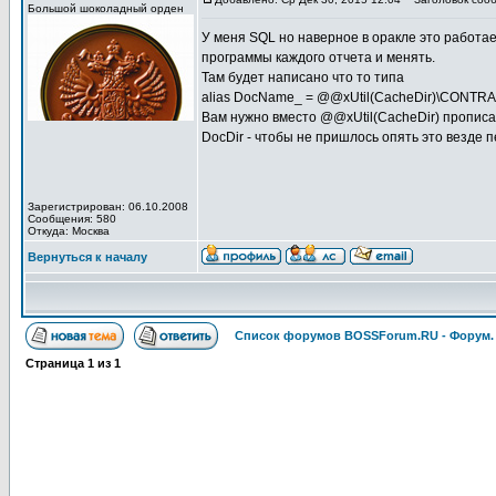
Большой шоколадный орден
У меня SQL но наверное в оракле это работае
программы каждого отчета и менять.
Там будет написано что то типа
alias DocName_ = @@xUtil(CacheDir)\CONTR
Вам нужно вместо @@xUtil(CacheDir) прописат
DocDir - чтобы не пришлось опять это везде п
Зарегистрирован: 06.10.2008
Сообщения: 580
Откуда: Москва
Вернуться к началу
Список форумов BOSSForum.RU - Форум
Страница
1
из
1