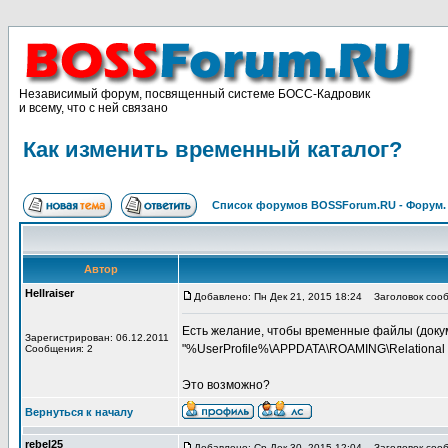
Независимый форум, посвященный системе БОСС-Кадровик
и всему, что с ней связано
Как изменить временный каталог?
Список форумов BOSSForum.RU - Форум
Автор
Hellraiser
Добавлено: Пн Дек 21, 2015 18:24
Заголовок сооб
Есть желание, чтобы временные файлы (докуме
Зарегистрирован: 06.12.2011
"%UserProfile%\APPDATA\ROAMING\Relational P
Сообщения: 2
Это возможно?
Вернуться к началу
rebel25
Добавлено: Ср Дек 30, 2015 12:04
Заголовок сооб