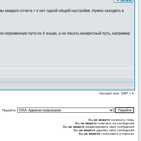
мы каждого отчета т е нет одной общей настройки. Нужно заходить в
ую переменную пути из Х языка, а не писать конкретный путь, например
Часовой пояс: GMT + 4
Перейти:
Вы
не можете
начинать темы
Вы
не можете
отвечать на сообщения
Вы
не можете
редактировать свои сообщения
Вы
не можете
удалять свои сообщения
Вы
не можете
голосовать в опросах