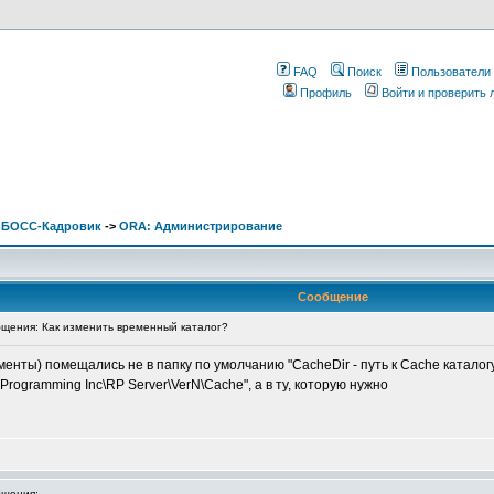
FAQ
Поиск
Пользователи
Профиль
Войти и проверить
. БОСС-Кадровик
->
ORA: Администрирование
Сообщение
щения: Как изменить временный каталог?
нты) помещались не в папку по умолчанию "CacheDir - путь к Cache каталогу
rogramming Inc\RP Server\VerN\Cache", а в ту, которую нужно
щения: