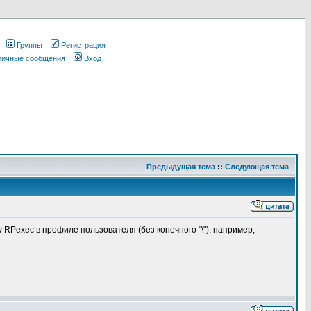
Группы
Регистрация
 личные сообщения
Вход
Предыдущая тема
::
Следующая тема
 RPexec в профиле пользователя (без конечного "\"), например,