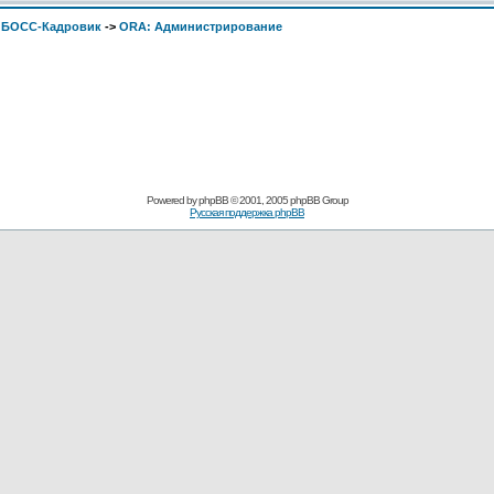
. БОСС-Кадровик
->
ORA: Администрирование
Pоwerеd by
рhpВB
© 2001, 2005 рhpВB Grouр
Русская поддержка phрВB