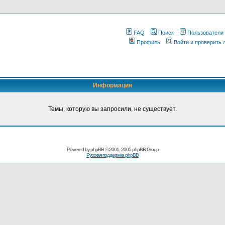
FAQ
Поиск
Пользователи
Профиль
Войти и проверить
Информация
Темы, которую вы запросили, не существует.
Pоwerеd by
рhpВB
© 2001, 2005 рhpВB Grouр
Русская поддержка phрВB