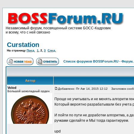
Независимый форум, посвященный системе БОСС-Кадровик
и всему, что с ней связано
Curstation
На страницу
Пред.
1
,
2
,
3
След.
Список форумов BOSSForum.RU - Форум
Автор
Volod
Добавлено: Пт Авг 14, 2015 12:12
Заголовок сооб
Большой шоколадный орден
Проще не учитывать и не менять алгоритм г
Который вероятно разрабатывали без учета 
И пойти по пути не доработки алгоритма, а д
ручками сделайте и МЫ тогда гарантируем.
upd