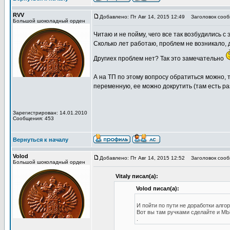
RVV
Добавлено: Пт Авг 14, 2015 12:49
Заголовок сооб
Большой шоколадный орден
Читаю и не пойму, чего все так возбудились 
Сколько лет работаю, проблем не возникало, да
Другиех проблем нет? Так это замечательно
А на ТП по этому вопросу обратиться можно, 
переменную, ее можно докрутить (там есть ра
Зарегистрирован: 14.01.2010
Сообщения: 453
Вернуться к началу
Volod
Добавлено: Пт Авг 14, 2015 12:52
Заголовок сооб
Большой шоколадный орден
Vitaly писал(а):
Volod писал(а):
И пойти по пути не доработки алго
Вот вы там ручками сделайте и МЫ
.