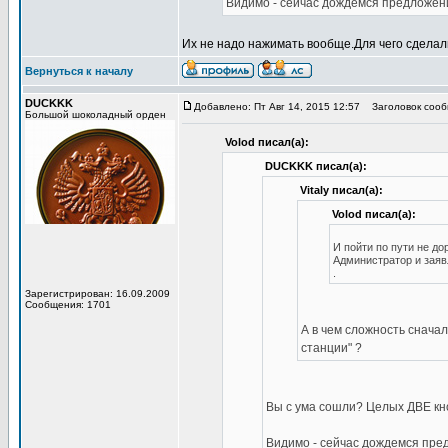
Видимо - сейчас дождемся предложения,
Их не надо нажимать вообще.Для чего сделал
Вернуться к началу
DUCKKK
Добавлено: Пт Авг 14, 2015 12:57
Заголовок сооб
Большой шоколадный орден
Volod писал(а):
DUCKKK писал(а):
Vitaly писал(а):
Volod писал(а):
И пойти по пути не до
Администратор и заяв
.
Зарегистрирован: 16.09.2009
Сообщения: 1701
А в чем сложность сначал
станции" ?
Вы с ума сошли? Целых ДВЕ кн
Видимо - сейчас дождемся предл