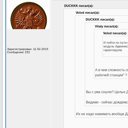
DUCKKK писал(а):
Volod писал(а):
DUCKKK писал(а):
Vitaly писал(а):
Volod писал(а):
И пойти по пути
модуль Админист
Зарегистрирован: 11.02.2015
гарантируем.
Сообщения: 252
.
А в чем сложность 
рабочей станции" ?
Вы с ума сошли? Целых Д
Видимо - сейчас дождемся
Их не надо нажимать вообще.Дл