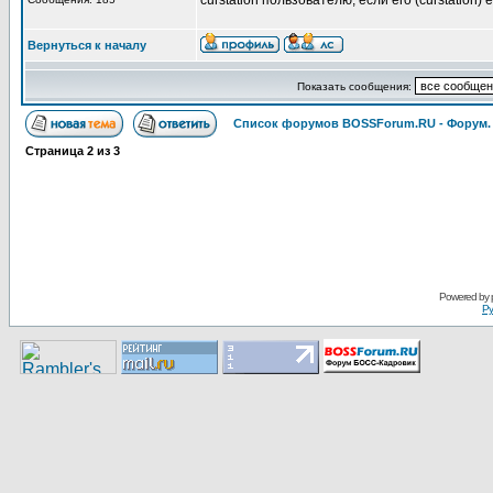
curstation пользователю, если его (curstation) е
Вернуться к началу
Показать сообщения:
Список форумов BOSSForum.RU - Форум
Страница
2
из
3
Pоwerеd by
Ру