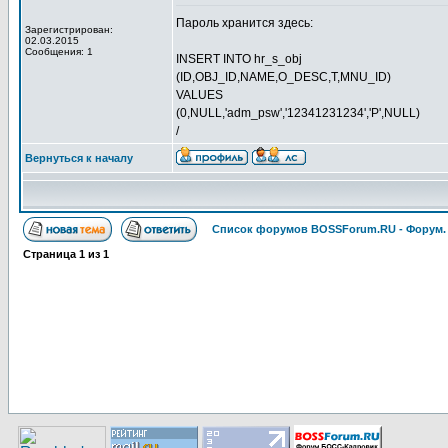
Пароль хранится здесь:
Зарегистрирован:
02.03.2015
Сообщения: 1
INSERT INTO hr_s_obj
(ID,OBJ_ID,NAME,O_DESC,T,MNU_ID)
VALUES
(0,NULL,'adm_psw','12341231234','P',NULL)
/
Вернуться к началу
Список форумов BOSSForum.RU - Форум
Страница
1
из
1