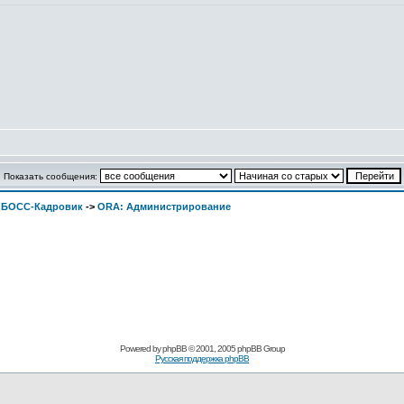
Показать сообщения:
. БОСС-Кадровик
->
ORA: Администрирование
Pоwerеd by
рhpВB
© 2001, 2005 рhpВB Grouр
Русская поддержка phрВB