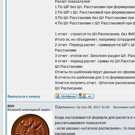
Расчет показателей :
1 По ШР без Шт. Расстановки при формирова
2.По ШР с Шт. Расстановкой при формирован
3.По Шт Расстановке без Шт Расстановки пр
4.По Шт Расстановке с Шт Расстановкой при
1 отчет - строится по Шт.Расписанию, без ФИ
Итого ок, но объединяет, например сотруднико
2 отчет -Период расчет - суммируется ШР с Шт
Расстановке
3 отчет - итогов нет. Заполнен раздел Шт. Ра
4 отчет - период расчет -суммы по Шт.Расста
Шт.Расстановки.
Отчеты по шаблонам берут данные из сформ
В отчеты по шаблонам для 2-го формирования 
Хочется получить отчет - Штатное расписание
Шт Расписанию.
Вернуться к началу
RVV
Добавлено: Ср Сен 06, 2017 11:03
Заголовок соо
Большой шоколадный орден
Когда настраивается формула для расчета в «
рассчитываемого показателя:
- если указано «штатное расписание», то пока
расписания