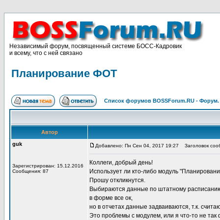
Независимый форум, посвященный системе БОСС-Кадровик
и всему, что с ней связано
Планирование ФОТ
Список форумов BOSSForum.RU - Форум
Автор
guk
Добавлено: Пн Сен 04, 2017 19:27
Заголовок соо
Коллеги, добрый день!
Зарегистрирован: 15.12.2016
Использует ли кто-либо модуль "Планировани
Сообщения: 87
Прошу откликнутся.
Выбираются данные по штатному расписанию,
в форме все ок,
но в отчетах данные задваиваются, т.к. счит
Это проблемы с модулем, или я что-то не та