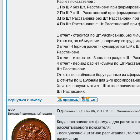
Расчет показателей :
1 По ШР без Шт. Расстановки при формирова
2.По ШР с Шт. Расстановкой при формирован
3.По Шт Расстановке без Шт Расстановки пр
4.По Шт Расстановке с Шт Расстановкой при
1 отчет - строится по Шт.Расписанию, без ФИ
Итого ок, но объединяет, например сотруднико
2 отчет -Период расчет - суммируется ШР с Шт
Расстановке
3 отчет - итогов нет. Заполнен раздел Шт. Ра
4 отчет - период расчет -суммы по Шт.Расста
Шт.Расстановки.
Отчеты по шаблонам берут данные из сформ
В отчеты по шаблонам для 2-го формирования 
Хочется получить отчет - Штатное расписание
Шт Расписанию.
Вернуться к началу
RVV
Добавлено: Ср Сен 06, 2017 11:03
Заголовок соо
Большой шоколадный орден
Когда настраивается формула для расчета в «
рассчитываемого показателя:
- если указано «штатное расписание», то пока
расписания