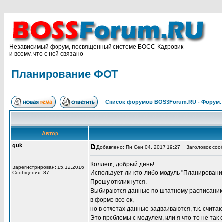
Независимый форум, посвященный системе БОСС-Кадровик
и всему, что с ней связано
Планирование ФОТ
Список форумов BOSSForum.RU - Форум
Автор
guk
Добавлено: Пн Сен 04, 2017 19:27
Заголовок соо
Коллеги, добрый день!
Зарегистрирован: 15.12.2016
Использует ли кто-либо модуль "Планировани
Сообщения: 87
Прошу откликнутся.
Выбираются данные по штатному расписанию,
в форме все ок,
но в отчетах данные задваиваются, т.к. счит
Это проблемы с модулем, или я что-то не та