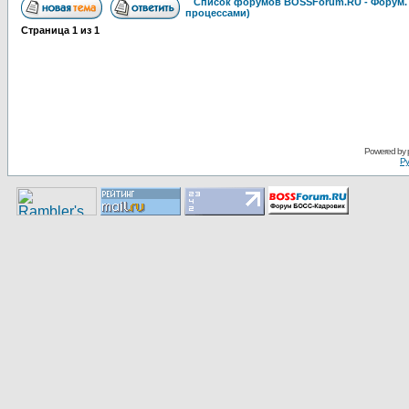
Список форумов BOSSForum.RU - Форум
процессами)
Страница
1
из
1
Pоwerеd by
Ру