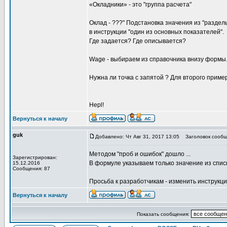
«Окладники» - это "группа расчета"
Оклад - ???" Подстановка значения из "раздел
в инструкции "один из основных показателей".
Где задается? Где описывается?
Wage - выбираем из справочника внизу формы
Нужна ли точка с запятой ? Для второго пример
Hepl!
Вернуться к началу
guk
Добавлено: Чт Авг 31, 2017 13:05
Заголовок сообщ
Методом "проб и ошибок" дошло ...
Зарегистрирован:
В формуле указываем только значение из спис
15.12.2016
Сообщения: 87
Просьба к разработчикам - изменить инструкци
Вернуться к началу
Показать сообщения: