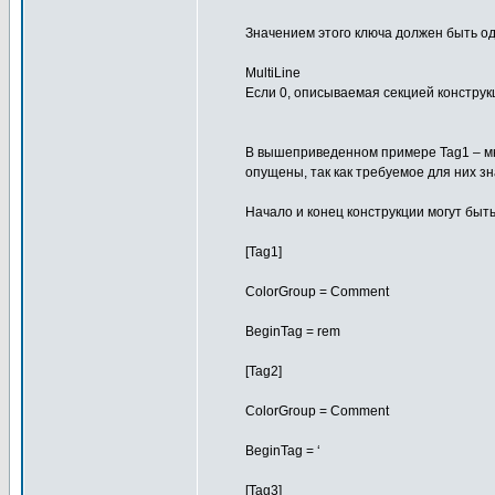
Значением этого ключа должен быть од
MultiLine
Если 0, описываемая секцией конструк
В вышеприведенном примере Tag1 – мн
опущены, так как требуемое для них з
Начало и конец конструкции могут быть
[Tag1]
ColorGroup = Comment
BeginTag = rem
[Tag2]
ColorGroup = Comment
BeginTag = ‘
[Tag3]