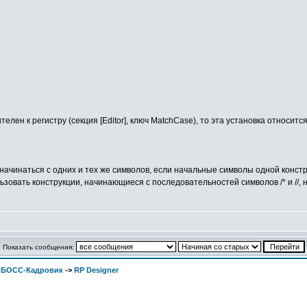
елен к регистру (секция [Editor], ключ MatchCase), то эта установка относится
ачинаться с одних и тех же символов, если начальные символы одной конст
вать конструкции, начинающиеся с последовательностей символов /* и //, но н
Показать сообщения:
. БОСС-Кадровик
->
RP Designer