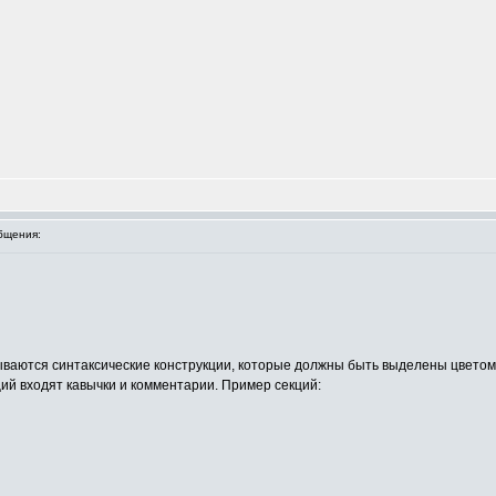
бщения:
писываются синтаксические конструкции, которые должны быть выделены цвето
ций входят кавычки и комментарии. Пример секций: