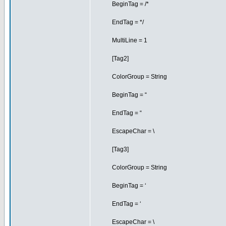
BeginTag = /*
EndTag = */
MultiLine = 1
[Tag2]
ColorGroup = String
BeginTag = “
EndTag = “
EscapeChar = \
[Tag3]
ColorGroup = String
BeginTag = ‘
EndTag = ‘
EscapeChar = \