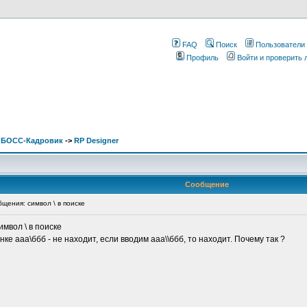
FAQ
Поиск
Пользователи
Профиль
Войти и проверить
. БОСС-Кадровик
->
RP Designer
Сообщение
ения: символ \ в поиске
мвол \ в поиске
нке ааа\ббб - не находит, если вводим ааа\\ббб, то находит. Почему так ?