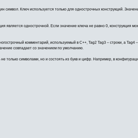
ин символ. Ключ используется только для однострочных конструкций. Значен
ция является однострочной. Если значение ключа не равно 0, конструкция мож
огострочный комментарий, используемый в C++, Tag2 Tag3 – строки, а Tag4 
начение совпадает со значением по умолчанию.
 не только символами, но и состоять из букв и цифр. Например, в конфигура