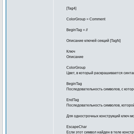
[Tag4]
ColorGroup = Comment
BeginTag = //
Описание ключей секций [TagN]
Ключ
Описание
ColorGroup
Цвет, в который раскрашивается синта
BeginTag
Последовательность символов, с котор
EndTag
Последовательность символов, которой
Для однострочных конструкций ключ мо
EscapeChar
Если этот символ найден в теле конст