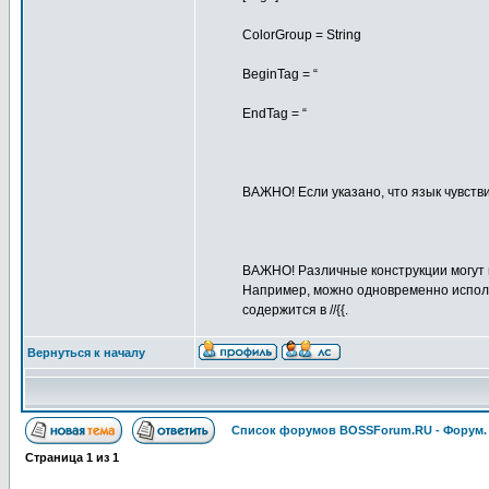
ColorGroup = String
BeginTag = “
EndTag = “
ВАЖНО! Если указано, что язык чувствит
ВАЖНО! Различные конструкции могут н
Например, можно одновременно использо
содержится в //{{.
Вернуться к началу
Список форумов BOSSForum.RU - Форум
Страница
1
из
1