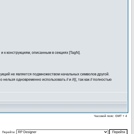
 и к конструкциям, описанным в секциях [TagN].
рукций не является подмножеством начальных символов другой.
ельзя одновременно использовать // и //{{, так как // полностью
Часовой пояс: GMT + 4
Перейти: