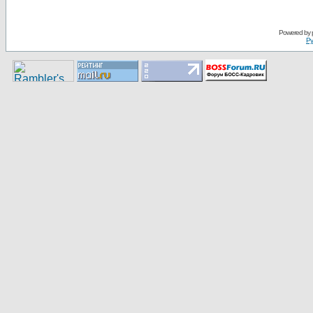
Pоwerеd by
Ру