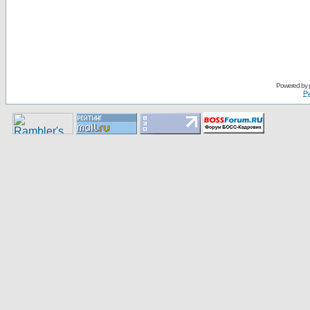
Pоwerеd by
Ру