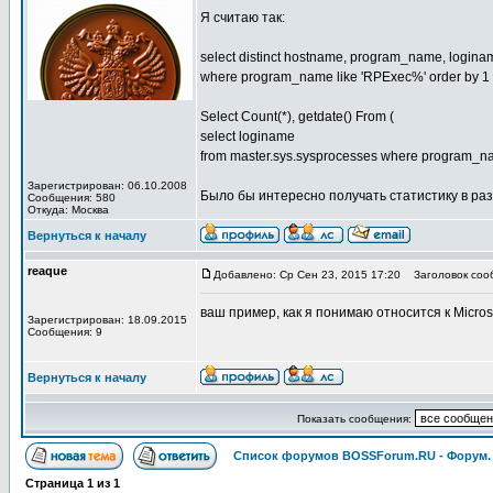
Я считаю так:
select distinct hostname, program_name, loginam
where program_name like 'RPExec%' order by 1
Select Count(*), getdate() From (
select loginame
from master.sys.sysprocesses where program_na
Зарегистрирован: 06.10.2008
Было бы интересно получать статистику в раз
Сообщения: 580
Откуда: Москва
Вернуться к началу
reaque
Добавлено: Ср Сен 23, 2015 17:20
Заголовок соо
ваш пример, как я понимаю относится к Micros
Зарегистрирован: 18.09.2015
Сообщения: 9
Вернуться к началу
Показать сообщения:
Список форумов BOSSForum.RU - Форум
Страница
1
из
1