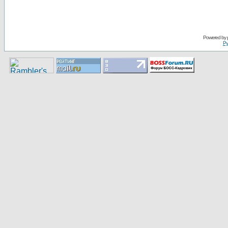
Pоwerеd by
Ру