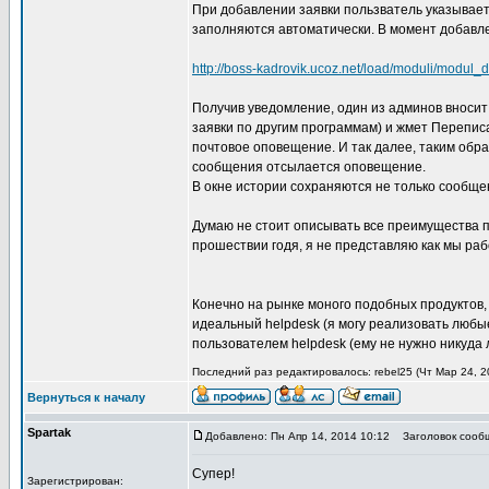
При добавлении заявки пользватель указывает
заполняются автоматически. В момент добавле
http://boss-kadrovik.ucoz.net/load/moduli/modul
Получив уведомление, один из админов вносит 
заявки по другим программам) и жмет Перепис
почтовое оповещение. И так далее, таким обр
сообщения отсылается оповещение.
В окне истории сохраняются не только сообще
Думаю не стоит описывать все преимущества п
прошествии годя, я не представляю как мы раб
Конечно на рынке моного подобных продуктов,
идеальный helpdesk (я могу реализовать любы
пользователем helpdesk (ему не нужно никуда 
Последний раз редактировалось: rebel25 (Чт Мар 24, 20
Вернуться к началу
Spartak
Добавлено: Пн Апр 14, 2014 10:12
Заголовок сооб
Супер!
Зарегистрирован: