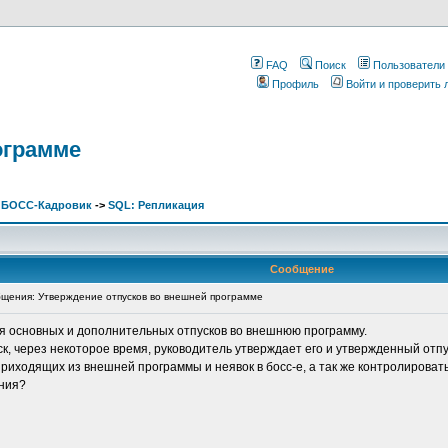
FAQ
Поиск
Пользователи
Профиль
Войти и проверить
ограмме
. БОСС-Кадровик
->
SQL: Репликация
Сообщение
щения: Утверждение отпусков во внешней программе
я основных и дополнительных отпусков во внешнюю программу.
к, через некоторое время, руководитель утверждает его и утвержденный отпу
риходящих из внешней программы и неявок в босс-е, а так же контролироват
ения?