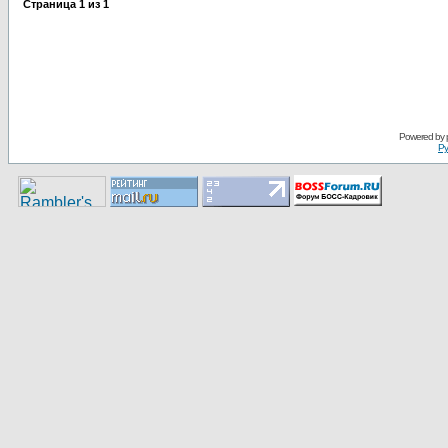
Страница
1
из
1
Pоwerеd by
Ру