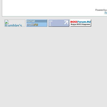
Pоwerеd by
Ру