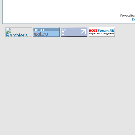
Pоwerеd by
Ру