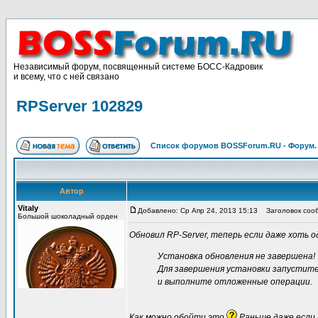
Независимый форум, посвященный системе БОСС-Кадровик
и всему, что с ней связано
RPServer 102829
Список форумов BOSSForum.RU - Форум
Автор
Vitaly
Добавлено: Ср Апр 24, 2013 15:13
Заголовок сооб
Большой шоколадный орден
Обновил RP-Server, теперь если даже хоть 
Установка обновления не завершена!
Для завершения установки запустит
и выполните отложенные операции.
Как можно обойти это
Раньше даже если 