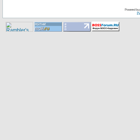
Pоwerеd by
Ру