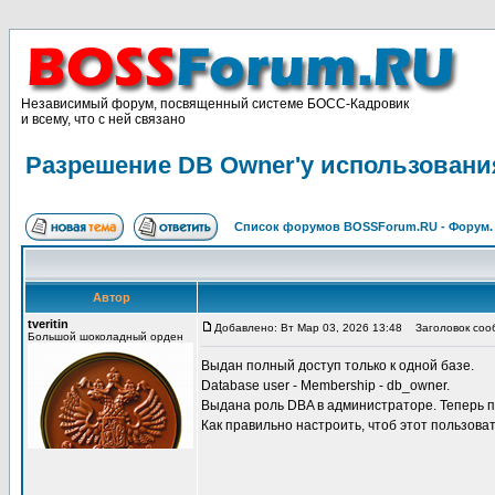
Независимый форум, посвященный системе БОСС-Кадровик
и всему, что с ней связано
Разрешение DB Owner'у использовани
Список форумов BOSSForum.RU - Форум
Автор
tveritin
Добавлено: Вт Мар 03, 2026 13:48
Заголовок сооб
Большой шоколадный орден
Выдан полный доступ только к одной базе.
Database user - Membership - db_owner.
Выдана роль DBA в администраторе. Теперь п
Как правильно настроить, чтоб этот пользова