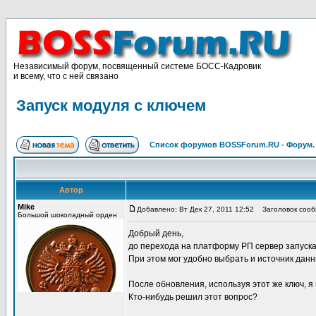
Независимый форум, посвященный системе БОСС-Кадровик
и всему, что с ней связано
Запуск модуля с ключем
Список форумов BOSSForum.RU - Форум
Автор
Mike
Добавлено: Вт Дек 27, 2011 12:52
Заголовок сообщ
Большой шоколадный орден
Добрый день,
до перехода на платформу РП сервер запускал
При этом мог удобно выбрать и источник данн
После обновления, используя этот же ключ, я 
Кто-нибудь решил этот вопрос?