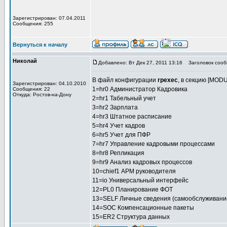
Зарегистрирован: 07.04.2011
Сообщения: 255
Вернуться к началу
Николай
Добавлено: Вт Дек 27, 2011 13:16
Заголовок сооб
В файл конфигурации
rpexec
, в секцию [MOD
Зарегистрирован: 04.10.2010
1=hr0 Администратор Кадровика
Сообщения: 22
Откуда: Ростов-на-Дону
2=hr1 Табельный учет
3=hr2 Зарплата
4=hr3 Штатное расписание
5=hr4 Учет кадров
6=hr5 Учет для ПФР
7=hr7 Управление кадровыми процессами
8=hr8 Репликация
9=hr9 Анализ кадровых процессов
10=chief1 АРМ руководителя
11=io Универсальный интерфейс
12=PL0 Планирование ФОТ
13=SELF Личные сведения (самообслуживани
14=SOC Компенсационные пакеты
15=ER2 Структура данных