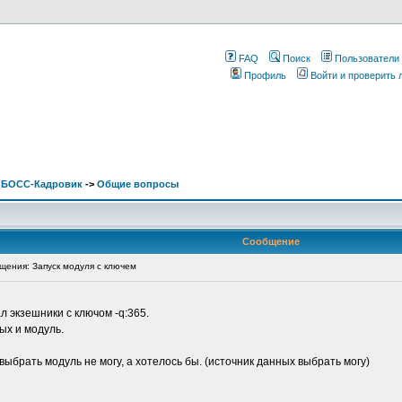
FAQ
Поиск
Пользователи
Профиль
Войти и проверить
. БОСС-Кадровик
->
Общие вопросы
Сообщение
ения: Запуск модуля с ключем
 экзешники с ключом -q:365.
ых и модуль.
выбрать модуль не могу, а хотелось бы. (источник данных выбрать могу)