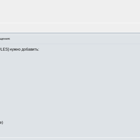
щения:
ULES] нужно добавить:
е)