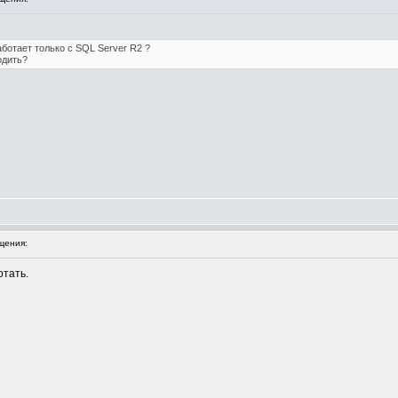
аботает только с SQL Server R2 ?
одить?
щения:
отать.