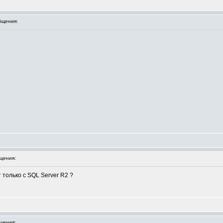
бщения:
щения:
 только с SQL Server R2 ?
щения: