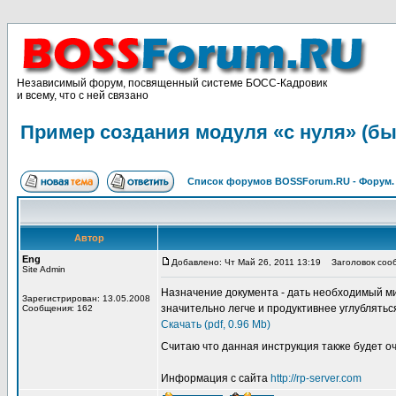
Независимый форум, посвященный системе БОСС-Кадровик
и всему, что с ней связано
Пример создания модуля «с нуля» (бы
Список форумов BOSSForum.RU - Форум
Автор
Eng
Добавлено: Чт Май 26, 2011 13:19
Заголовок сообщ
Site Admin
Назначение документа - дать необходимый мин
Зарегистрирован: 13.05.2008
значительно легче и продуктивнее углублять
Сообщения: 162
Скачать (pdf, 0.96 Mb)
Считаю что данная инструкция также будет 
Информация с сайта
http://rp-server.com