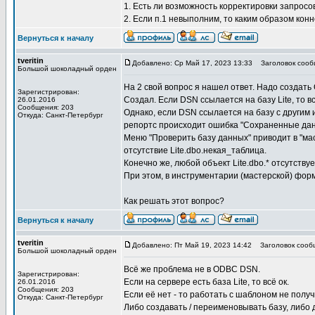
1. Есть ли возможность корректировки запросо
2. Если п.1 невыполним, то каким образом конн
Вернуться к началу
tveritin
Добавлено: Ср Май 17, 2023 13:33
Заголовок сооб
Большой шоколадный орден
На 2 свой вопрос я нашел ответ. Надо создат
Зарегистрирован:
Создал. Если DSN ссылается на базу Lite, то 
26.01.2016
Сообщения: 203
Однако, если DSN ссылается на базу с другим 
Откуда: Санкт-Петербург
репортс происходит ошибка "Сохраненные дан
Меню "Проверить базу данных" приводит в "ма
отсутствие Lite.dbo.некая_таблица.
Конечно же, любой объект Lite.dbo.* отсутству
При этом, в инструментарии (мастерской) форм
Как решать этот вопрос?
Вернуться к началу
tveritin
Добавлено: Пт Май 19, 2023 14:42
Заголовок сооб
Большой шоколадный орден
Всё же проблема не в ODBC DSN.
Зарегистрирован:
Если на сервере есть база Lite, то всё ок.
26.01.2016
Сообщения: 203
Если её нет - то работать с шаблоном не получ
Откуда: Санкт-Петербург
Либо создавать / переименовывать базу, либо де