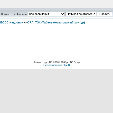
Показать сообщения:
. БОСС-Кадровик
->
ORA: ТЗК (Табельно-зарплатный контур)
Pоwerеd by
рhpВB
© 2001, 2005 рhpВB Grouр
Русская поддержка phрВB