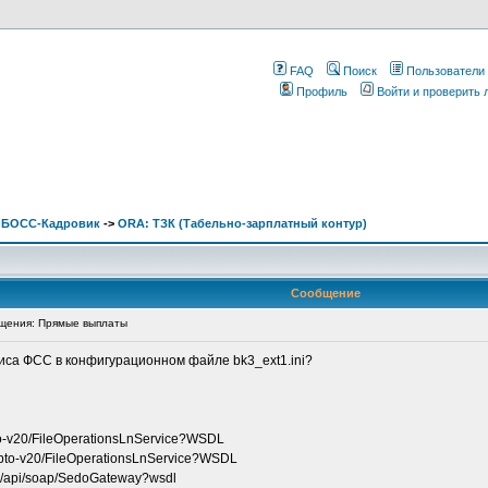
FAQ
Поиск
Пользователи
Профиль
Войти и проверить
. БОСС-Кадровик
->
ORA: ТЗК (Табельно-зарплатный контур)
Сообщение
щения: Прямые выплаты
виса ФСС в конфигурационном файле bk3_ext1.ini?
pto-v20/FileOperationsLnService?WSDL
crypto-v20/FileOperationsLnService?WSDL
ay/api/soap/SedoGateway?wsdl