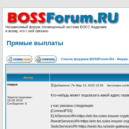
Независимый форум, посвященный системе БОСС-Кадровик
и всему, что с ней связано
Прямые выплаты
Список форумов BOSSForum.RU - Форум
Автор
reaque
Добавлено: Пн Мар 13, 2023 15:56
Заголовок сооб
Кто-нибудь может подсказать какой адрес сер
Зарегистрирован:
18.09.2015
Сообщения: 9
у нас указаны следующие
[ConnectFSS]
ELNServiceURI=https://eln.fss.ru/ws-insurer-cry
ReestrServiceURI=https://eln.fss.ru/ws-insurer-
SedoServiceURI=https://sedo.fss.ru/sedo-gatew