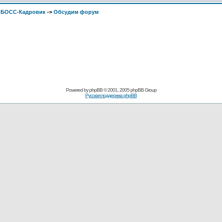
. БОСС-Кадровик
->
Обсудим форум
Pоwerеd by
рhpВB
© 2001, 2005 рhpВB Grouр
Русская поддержка phрВB