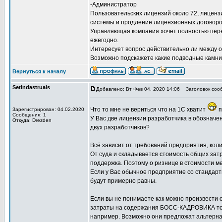
-Администратор
Пользовательских лицензий около 72, лиценз
системы и продление лицензионных договоров
Управляющая компания хочет полностью перей
ежегодно.
Интересует вопрос действительно ли между 
Возможно подскажете какие подводные камни
Вернуться к началу
SetIndastruals
Добавлено: Вт Фев 04, 2020 14:06
Заголовок соо
Что то мне не вериться что на 1С хватит
п
Зарегистрирован: 04.02.2020
Сообщения: 1
У Вас две лицензии разработчика в обозначе
Откуда: Drezden
двух разработчиков?
Всё зависит от требований предприятия, коли
От суда и складывается стоимость общих затр
поддержка. Поэтому о ризнице в стоимости м
Если у Вас обычное предприятие со стандарт
будут примерно равны.
Если вы не понимаете как можно произвести о
затраты на содержания БОСС-КАДРОВИКА то с
например. Возможно они предложат альтерна