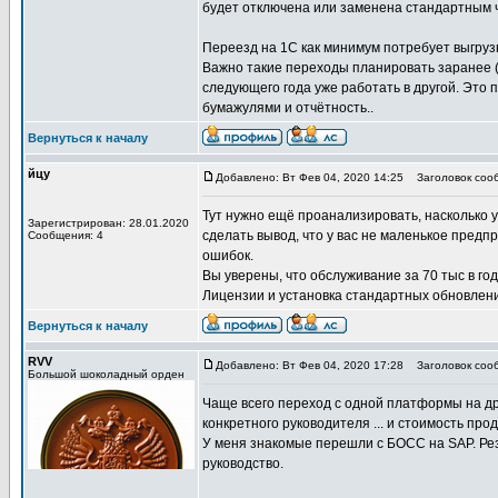
будет отключена или заменена стандартным ч
Переезд на 1С как минимум потребует выгрузку
Важно такие переходы планировать заранее (з
следующего года уже работать в другой. Это
бумажулями и отчётность..
Вернуться к началу
йцу
Добавлено: Вт Фев 04, 2020 14:25
Заголовок соо
Тут нужно ещё проанализировать, насколько 
Зарегистрирован: 28.01.2020
сделать вывод, что у вас не маленькое предп
Сообщения: 4
ошибок.
Вы уверены, что обслуживание за 70 тыс в го
Лицензии и установка стандартных обновлений
Вернуться к началу
RVV
Добавлено: Вт Фев 04, 2020 17:28
Заголовок соо
Большой шоколадный орден
Чаще всего переход с одной платформы на дру
конкретного руководителя ... и стоимость прод
У меня знакомые перешли с БОСС на SAP. Резю
руководство.