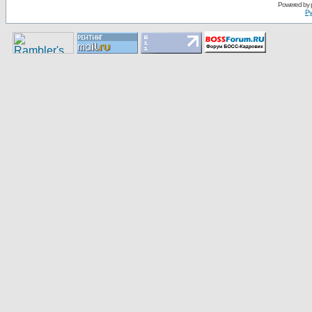
Pоwerеd by
Ру