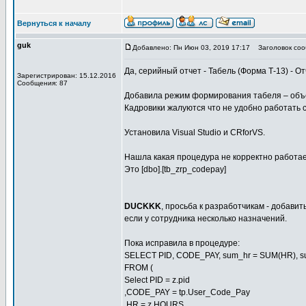
Вернуться к началу
guk
Добавлено: Пн Июн 03, 2019 17:17
Заголовок соо
Да, серийный отчет - Табель (Форма Т-13) - О
Зарегистрирован: 15.12.2016
Сообщения: 87
Добавила режим формирования табеля – объ
Кадровики жалуются что не удобно работать с 
Установила Visual Studio и CRforVS.
Нашла какая процедура не корректно работае
Это [dbo].[tb_zrp_codepay]
DUCKKK
, просьба к разработчикам - добави
если у сотрудника несколько назначений.
Пока исправила в процедуре:
SELECT PID, CODE_PAY, sum_hr = SUM(HR), s
FROM (
Select PID = z.pid
,CODE_PAY = tp.User_Code_Pay
,HR = z.HOURS