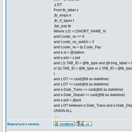
,z.DT
From tb_tabel z
,tb_emps e
,tb_rt_types t
,typ_pay tp
Where z.t2 = t.SHORT_NAME_N
and t.code_vo <> 0
and t.code_vo_switch = 2
and t.code_vo = tp.Code_Pay
and e.st = @station
and e.pid = z.pid
and ( (z.TAB_ID = @tb_type and @chng_tabel = 
or ((z.TAB_ID = @tb_type or z.TAB_ID = @tb_typ
)
and z.DT >= cast(@fd as datetime)
and z.DT <= cast(@ld as datetime)
and e.Date_Trans <= cast(@ld as datetime)
and e.Date_Depart >= cast(@fd as datetime)
and e.pid = @pid
and z.DT between e.Date_Trans and e.Date_Depart 
UNION ALL
.....
Вернуться к началу