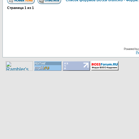
Список форумов BOSSForum.RU - Форум
Страница
1
из
1
Pоwerеd by
Ру