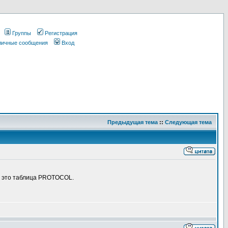
Группы
Регистрация
 личные сообщения
Вход
Предыдущая тема
::
Следующая тема
х это таблица PROTOCOL.