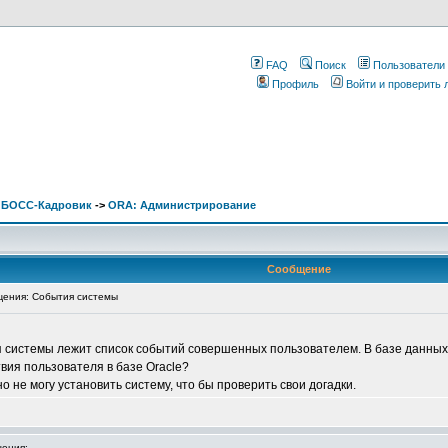
FAQ
Поиск
Пользователи
Профиль
Войти и проверить
. БОСС-Кадровик
->
ORA: Администрирование
Сообщение
ения: События системы
я системы лежит список событий совершенных пользователем. В базе данны
твия пользователя в базе Oracle?
но не могу установить систему, что бы проверить свои догадки.
ения: