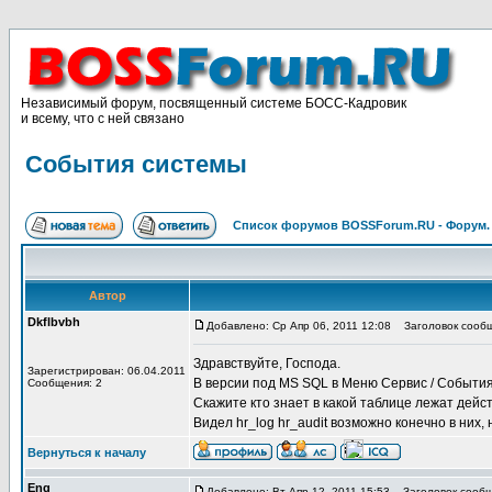
Независимый форум, посвященный системе БОСС-Кадровик
и всему, что с ней связано
События системы
Список форумов BOSSForum.RU - Форум
Автор
Dkflbvbh
Добавлено: Ср Апр 06, 2011 12:08
Заголовок сообщ
Здравствуйте, Господа.
Зарегистрирован: 06.04.2011
В версии под MS SQL в Меню Сервис / Событи
Сообщения: 2
Скажите кто знает в какой таблице лежат дейс
Видел hr_log hr_audit возможно конечно в них, 
Вернуться к началу
Eng
Добавлено: Вт Апр 12, 2011 15:53
Заголовок сообщ