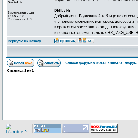
Site Admin
Dkflbvbh
Зарегистрирован:
Добрый день. В указанной таблице не совсем д
13.05.2008
Сообщения: 162
(по приему, окончанию исп. срока, договора и т
в оракловом боссе аналогом данного функцио
и несколько вспомогательных HR_MSG_USR
Вернуться к началу
Список форумов BOSSForum.RU - Форум
Страница
1
из
1