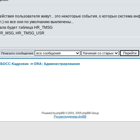
ействия пользователя живут... это некоторые события, о которых система и
.п.) но все они по умолчанию выключены...
нала будет таблица HR_TMSG
, HR_MSG, HR_TMSG_USR
Показать сообщения:
. БОСС-Кадровик
->
ORA: Администрирование
Pоwerеd by
рhpВB
© 2001, 2005 рhpВB Grouр
Русская поддержка phрВB