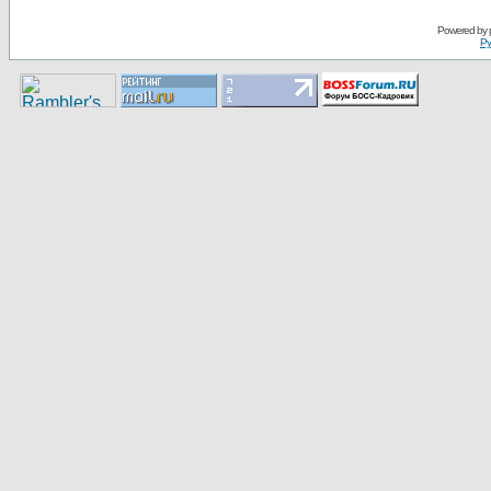
Pоwerеd by
Ру