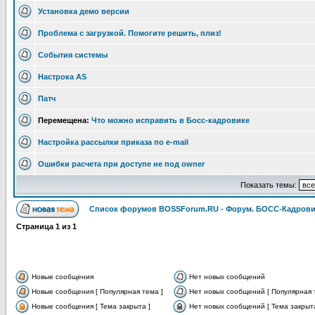
Установка демо версии
Проблема с загрузкой. Помогите решить, плиз!
События системы
Настрока AS
Патч
Перемещена:
Что можно исправить в Босс-кадровике
Настройка рассылки приказа по e-mail
Ошибки расчета при доступе не под owner
Показать темы:
Список форумов BOSSForum.RU - Форум. БОСС-Кадров
Страница
1
из
1
Новые сообщения
Нет новых сообщений
Новые сообщения [ Популярная тема ]
Нет новых сообщений [ Популярная 
Новые сообщения [ Тема закрыта ]
Нет новых сообщений [ Тема закрыта