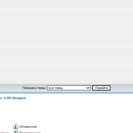
Показать темы:
ик
->
RP Designer
Объявление
тема ]
Прилепленная