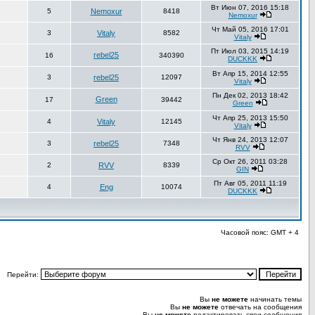
Вт Июн 07, 2016 15:18
5
Nemoxur
8418
Nemoxur
Чт Май 05, 2016 17:01
3
Vitaly
8582
Vitaly
Пт Июл 03, 2015 14:19
rebel25
16
340390
DUCKKK
Вт Апр 15, 2014 12:55
3
rebel25
12097
Vitaly
Пн Дек 02, 2013 18:42
Green
17
39442
Green
Чт Апр 25, 2013 15:50
4
Vitaly
12145
Vitaly
Чт Янв 24, 2013 12:07
3
rebel25
7348
RVV
Ср Окт 26, 2011 03:28
2
RVV
8339
GIN
Пт Авг 05, 2011 11:19
4
Eng
10074
DUCKKK
Часовой пояс: GMT + 4
Перейти:
Вы
не можете
начинать темы
Вы
не можете
отвечать на сообщения
Вы
не можете
редактировать свои сообщения