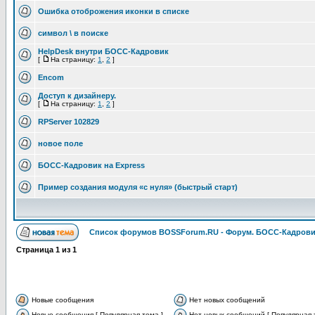
Ошибка отоброжения иконки в списке
символ \ в поиске
HelpDesk внутри БОСС-Кадровик
[
На страницу:
1
,
2
]
Encom
Доступ к дизайнеру.
[
На страницу:
1
,
2
]
RPServer 102829
новое поле
БОСС-Кадровик на Express
Пример создания модуля «с нуля» (быстрый старт)
Список форумов BOSSForum.RU - Форум. БОСС-Кадров
Страница
1
из
1
Новые сообщения
Нет новых сообщений
Новые сообщения [ Популярная тема ]
Нет новых сообщений [ Популярная 