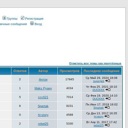
Группы
Регистрация
 личные сообщения
Вход
Отметить все темы как прочтённые
Ответов
Автор
Просмотров
Последнее сообщение
Ср Май 29, 2024 18:08
2
Антон
17945
superjek
Чт Фев 25, 2021 18:10
1
Maks Pyaev
4034
DUCKKK
Ср Фев 19, 2020 14:10
5
ccc621
7014
DUCKKK
Пн Июн 17, 2019 16:02
6
Spartak
9231
Spartak
Ср Дек 13, 2017 16:35
0
hi-story
4588
hi-story
Вт Апр 11, 2017 17:42
2
rebel25
5330
rebel25