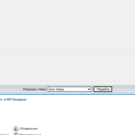
Показать темы:
ик
->
RP Designer
Объявление
тема ]
Прилепленная