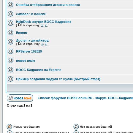
Ошибка отоброжения иконки в списке
символ \ в поиске
HelpDesk внутри БОСС-Кадровик
[
На страницу:
1
,
2
]
Encom
Доступ к дизайнеру.
[
На страницу:
1
,
2
]
RPServer 102829
новое поле
БОСС-Кадровик на Express
Пример создания модуля «с нуля» (быстрый старт)
Список форумов BOSSForum.RU - Форум. БОСС-Кадров
Страница
1
из
1
Новые сообщения
Нет новых сообщений
Новые сообщения [ Популярная тема ]
Нет новых сообщений [ Популярная 