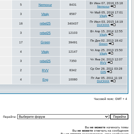
Вт Июн 07, 2016 15:18
5
Nemoxur
8431
Nemoxur
Чт Май 05, 2016 17:01
3
Vitaly
8587
Vitaly
Пт Июл 03, 2015 14:19
rebel25
16
340437
DUCKKK
Вт Апр 15, 2014 12:55
3
rebel25
12103
Vitaly
Пн Дек 02, 2013 18:42
Green
17
39491
Green
Чт Апр 25, 2013 15:50
4
Vitaly
12147
Vitaly
Чт Янв 24, 2013 12:07
3
rebel25
7350
RVV
Ср Окт 26, 2011 03:28
2
RVV
8342
GIN
Пт Авг 05, 2011 11:19
4
Eng
10080
DUCKKK
Часовой пояс: GMT + 4
Перейти:
Вы
не можете
начинать темы
Вы
не можете
отвечать на сообщения
Вы
не можете
редактировать свои сообщения