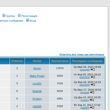
Группы
Регистрация
 личные сообщения
Вход
Отметить все темы как прочтённые
Ответов
Автор
Просмотров
Последнее сообщение
Ср Май 29, 2024 18:08
2
Антон
17974
superjek
Чт Фев 25, 2021 18:10
1
Maks Pyaev
4034
DUCKKK
Ср Фев 19, 2020 14:10
5
ccc621
7018
DUCKKK
Пн Июн 17, 2019 16:02
6
Spartak
9240
Spartak
Ср Дек 13, 2017 16:35
0
hi-story
4591
hi-story
Вт Апр 11, 2017 17:42
2
rebel25
5338
rebel25