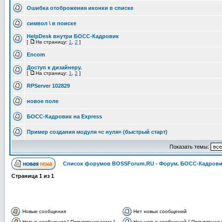
Ошибка отоброжения иконки в списке
символ \ в поиске
HelpDesk внутри БОСС-Кадровик
[
На страницу:
1
,
2
]
Encom
Доступ к дизайнеру.
[
На страницу:
1
,
2
]
RPServer 102829
новое поле
БОСС-Кадровик на Express
Пример создания модуля «с нуля» (быстрый старт)
Показать темы:
Список форумов BOSSForum.RU - Форум. БОСС-Кадров
Страница
1
из
1
Новые сообщения
Нет новых сообщений
Новые сообщения [ Популярная тема ]
Нет новых сообщений [ Популярная 