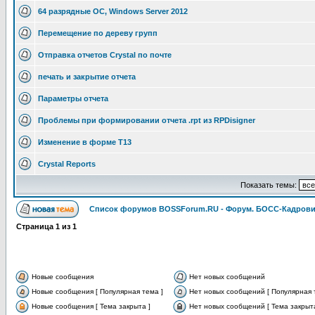
64 разрядные ОС, Windows Server 2012
Перемещение по дереву групп
Отправка отчетов Crystal по почте
печать и закрытие отчета
Параметры отчета
Проблемы при формировании отчета .rpt из RPDisigner
Изменение в форме Т13
Crystal Reports
Показать темы:
Список форумов BOSSForum.RU - Форум. БОСС-Кадров
Страница
1
из
1
Новые сообщения
Нет новых сообщений
Новые сообщения [ Популярная тема ]
Нет новых сообщений [ Популярная 
Новые сообщения [ Тема закрыта ]
Нет новых сообщений [ Тема закрыта