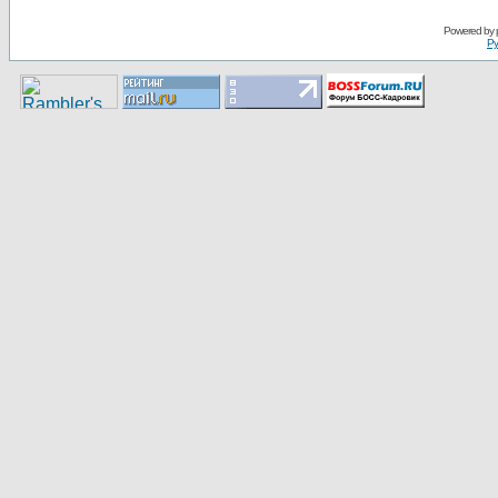
Pоwerеd by
Ру