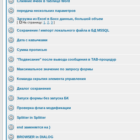
Слияние ячеек в таблице Word
передача нескольких параметров
Загрузка из Excel в Босс данных, большой объем
[
На страницу:
1
,
2
,
3
]
Сохранение / импорт локального файла в БД MSSQL
Дата с кавычками
Сумма прописью
"Подвисание" после вывода сообщения в TAB-процедур
Максимальное значение по запросу формы
Команда скрытия элемента управления
Диалог сохранения
Запуск формы без запуска БК
Проверка флага модификации
Splitter in Splitter
end заменяется на }
BROWSER in DIALOG