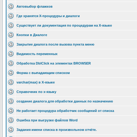
Автовыбор флажков
Где хранятся Х-процедуры и диалоги
Существует ли документация по процедурам на Х-языке
Кнопки в Диалоге
Закрытие диалога после вызова пункта меню
Видимость переменных
Обработка DblClick на элементах BROWSER
Форма с выпадающим списком
varchar(max) в X-языке
Справочник по x-языку
создание диалога для обработки данных по назначению
Не работает процедура обработчик сообщений от списка
Ошибка при выгрузке файлов Word
Задания имени списка в произвольном отчёте.