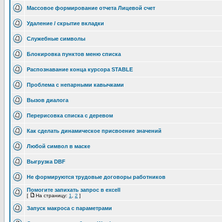
Массовое формирование отчета Лицевой счет
Удаление / скрытие вкладки
Служебные символы
Блокировка пунктов меню списка
Распознавание конца курсора STABLE
Проблема с непарными кавычками
Вызов диалога
Перерисовка списка с деревом
Как сделать динамическое присвоение значений
Любой символ в маске
Выгрузка DBF
Не формируются трудовые договоры работников
Помогите запихать запрос в excell
[
На страницу:
1
,
2
]
Запуск макроса с параметрами