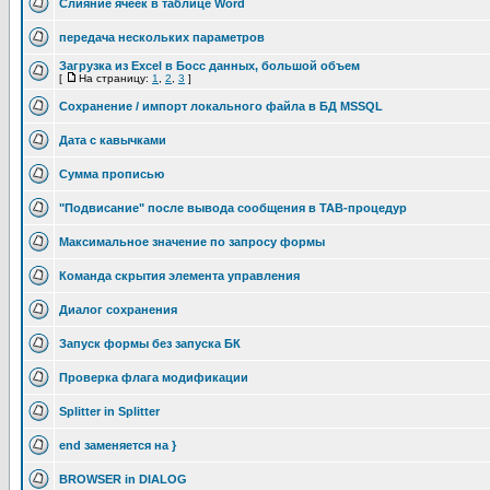
Слияние ячеек в таблице Word
передача нескольких параметров
Загрузка из Excel в Босс данных, большой объем
[
На страницу:
1
,
2
,
3
]
Сохранение / импорт локального файла в БД MSSQL
Дата с кавычками
Сумма прописью
"Подвисание" после вывода сообщения в TAB-процедур
Максимальное значение по запросу формы
Команда скрытия элемента управления
Диалог сохранения
Запуск формы без запуска БК
Проверка флага модификации
Splitter in Splitter
end заменяется на }
BROWSER in DIALOG