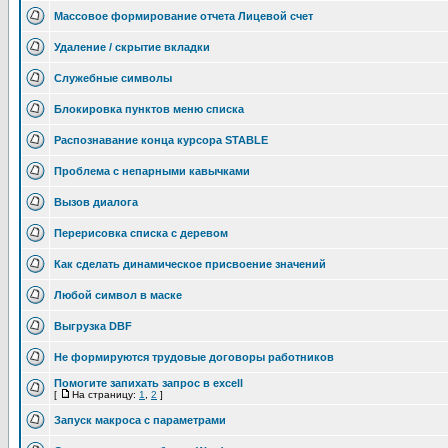
Массовое формирование отчета Лицевой счет
Удаление / скрытие вкладки
Служебные символы
Блокировка пунктов меню списка
Распознавание конца курсора STABLE
Проблема с непарными кавычками
Вызов диалога
Перерисовка списка с деревом
Как сделать динамическое присвоение значений
Любой символ в маске
Выгрузка DBF
Не формируются трудовые договоры работников
Помогите запихать запрос в excell
[
На страницу:
1
,
2
]
Запуск макроса с параметрами