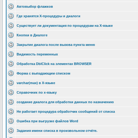
Автовыбор флажков
Где хранятся Х-процедуры и диалоги
Существует ли документация по процедурам на Х-языке
Кнопки в Диалоге
Закрытие диалога после вызова пункта меню
Видимость переменных
Обработка DblClick на элементах BROWSER
Форма с выпадающим списком
varchar(max) в X-языке
Справочник по x-языку
создание диалога для обработки данных по назначению
Не работает процедура обработчик сообщений от списка
Ошибка при выгрузке файлов Word
Задания имени списка в произвольном отчёте.