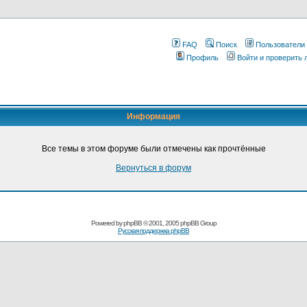
FAQ
Поиск
Пользователи
Профиль
Войти и проверить
Информация
Все темы в этом форуме были отмечены как прочтённые
Вернуться в форум
Pоwerеd by
рhpВB
© 2001, 2005 рhpВB Grouр
Русская поддержка phрВB